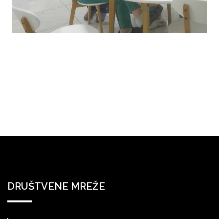
DRUŠTVENE MREŽE