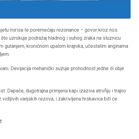
sjetu mirisa te poremećaju rezonance – govor kroz nos.
što uzrokuje podražaj hladnog i suhog zraka na sluznicu
nim gutanjem, kroničnom upalom krajnika, učestalim anginama
ljem.
vani. Devijacija mehanički suzuje prohodnost jedne ili obje
t. Dapače, dugotrajna primjena kapi izaziva atrofiju i trajno
dljivih vanjskih rezova, i zakrivljena hrskavica biti će