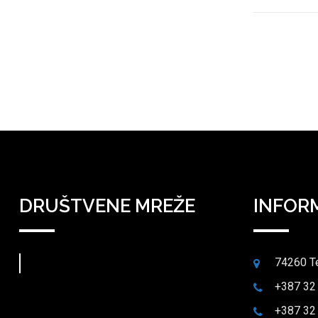
DRUŠTVENE MREŽE
INFOR
74260 T
+387 32
+387 32