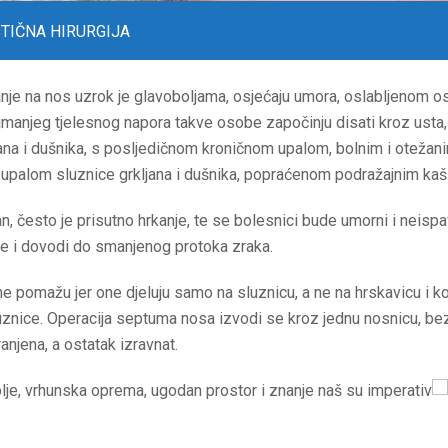
TIČNA HIRURGIJA
nje na nos uzrok je glavoboljama, osjećaju umora, oslabljenom o
manjeg tjelesnog napora takve osobe započinju disati kroz usta, 
ljana i dušnika, s posljedičnom kroničnom upalom, bolnim i oteža
m upalom sluznice grkljana i dušnika, popraćenom podražajnim kaš
n, često je prisutno hrkanje, te se bolesnici bude umorni i neispa
ne i dovodi do smanjenog protoka zraka.
e pomažu jer one djeluju samo na sluznicu, a ne na hrskavicu i kos
znice. Operacija septuma nosa izvodi se kroz jednu nosnicu, bez vi
anjena, a ostatak izravnat.
lje, vrhunska oprema, ugodan prostor i znanje naš su imperativ