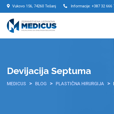
Skip
Vukovo 156, 74260 Tešanj
Informacije:
+387 32 666 
to
content
Devijacija Septuma
>
>
>
MEDICUS
BLOG
PLASTIČNA HIRURGIJA