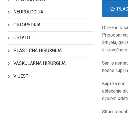
PLAS
NEUROLOGIJA
ORTOPEDIJA
Otežano disa
Prigodom naj
OSTALO
ždrijela, grk
ili kronično
PLASTIČNA HIRURGIJA
San je nemira
VASKULARNA HIRURGIJA
nosne šuplji
VIJESTI
Kapi za nos n
oštećenje slu
dijelom odstr
Stručno osob