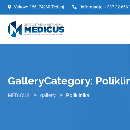
Skip
Vukovo 156, 74260 Tešanj
Informacije:
+387 32 666 
to
content
GalleryCategory:
Polikli
>
>
MEDICUS
gallery
Poliklinika