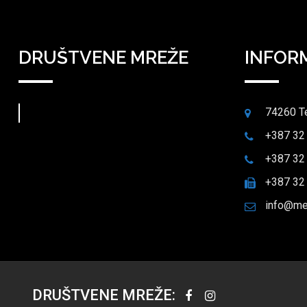
DRUŠTVENE MREŽE
INFOR
74260 T
+387 32
+387 32
+387 32
info@me
DRUŠTVENE MREŽE: