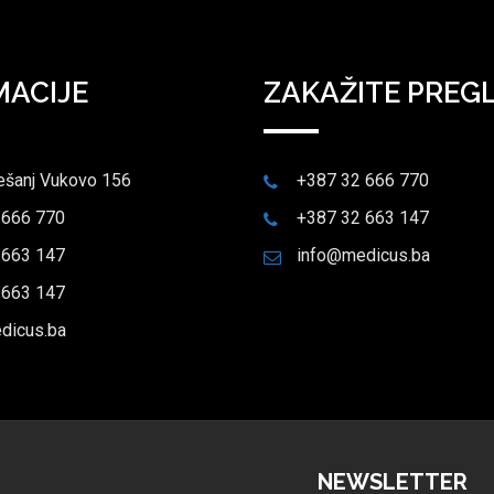
MACIJE
ZAKAŽITE PREG
ešanj Vukovo 156
+387 32 666 770
 666 770
+387 32 663 147
 663 147
info@medicus.ba
 663 147
dicus.ba
NEWSLETTER