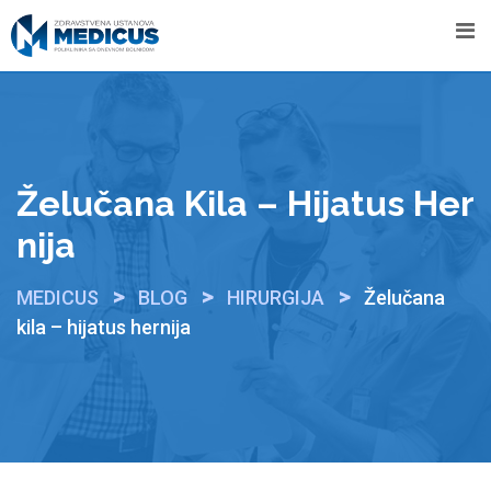
Skip
to
content
Želučana Kila – Hijatus Her
Nija
>
>
>
MEDICUS
BLOG
HIRURGIJA
Želučana
kila – hijatus hernija