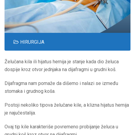
HIRURGIJA
Želučana kila ili hijatus hernija je stanje kada dio želuca
dospije kroz otvor jednjaka na dijafragmi u grudni koš.
Dijafragma nam pomaže da dišemo i nalazi se između
stomaka i grudnog koša.
Postoji nekoliko tipova želučane kile, a klizna hijatus hernija
je najučestalija.
Ovaj tip kile karakteriše povremeno probijanje želuca u
grudni koš kroz otvor na dijafragmi.