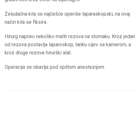
Želudačna kila se najčešće operiše laparaskopski, na ovaj
način kila se fiksira.
Hirurg napravi nekoliko malih rezova na stomaku. Kroz jedan
od rezova postavlja laparoskop, tanku cijev sa kamerom, a
kroz druge rezove hirurški alat.
Operacija se obavlja pod opštom anestezijom.