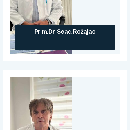
Prim.dr. Sead Rožajac