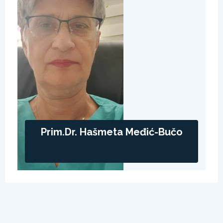
Prim.dr. Hašmeta Međić-Bučo