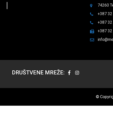
74260 T
+387 32
+387 32
+387 32
info@me
DRUŠTVENE MREŽE:
© Copyrig