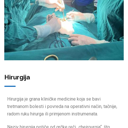
Hirurgija
Hirurgija je grana kliničke medicine koja se bavi
tretmanom bolesti i povreda na operativni način, tačnije,
radom ruku hirurga ili primjenom instrumenata.
Naziv hirurgija potiče od grčke reči „cheirourgia“, što