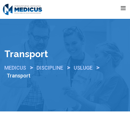
Skip
to
content
Transport
>
>
>
MEDICUS
DISCIPLINE
USLUGE
Transport