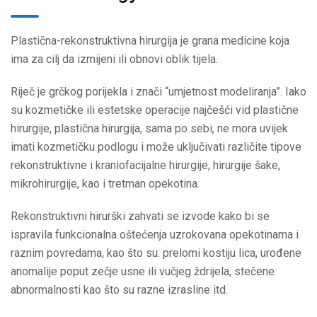
Plastična-rekonstruktivna hirurgija je grana medicine koja
ima za cilj da izmijeni ili obnovi oblik tijela.
Riječ je grčkog porijekla i znači “umjetnost modeliranja”. Iako
su kozmetičke ili estetske operacije najčešći vid plastične
hirurgije, plastična hirurgija, sama po sebi, ne mora uvijek
imati kozmetičku podlogu i može uključivati različite tipove
rekonstruktivne i kraniofacijalne hirurgije, hirurgije šake,
mikrohirurgije, kao i tretman opekotina.
Rekonstruktivni hirurški zahvati se izvode kako bi se
ispravila funkcionalna oštećenja uzrokovana opekotinama i
raznim povredama, kao što su: prelomi kostiju lica, urođene
anomalije poput zečje usne ili vučjeg ždrijela, stečene
abnormalnosti kao što su razne izrasline itd.