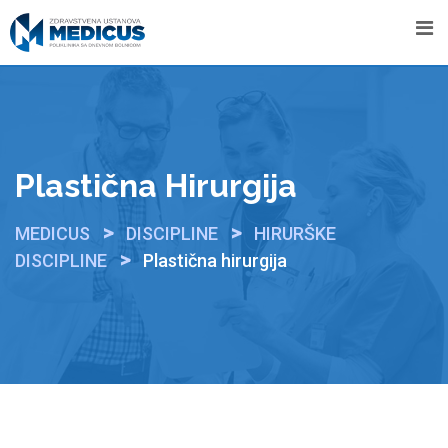
Skip
to
content
Plastična Hirurgija
>
>
MEDICUS
DISCIPLINE
HIRURŠKE
>
DISCIPLINE
Plastična hirurgija